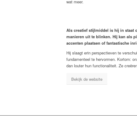
wat meer.
Als creatief stijlmiddel is hij in sta
manieren uit te blinken. Hij kan als p
accenten plaatsen of fantastische inr
Hij slaagt erin perspectieven te verschu
fundamenteel te hervormen. Kortom: on
dan louter hun functionaliteit. Ze creër
Bekijk de website