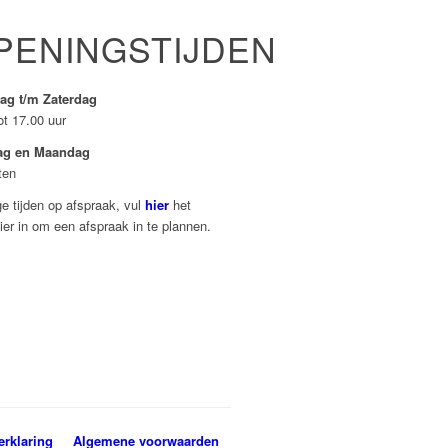
PENINGSTIJDEN
ag t/m Zaterdag
ot 17.00 uur
ag en Maandag
ten
e tijden op afspraak, vul
hier
het
ier in om een afspraak in te plannen.
erklaring
Algemene voorwaarden