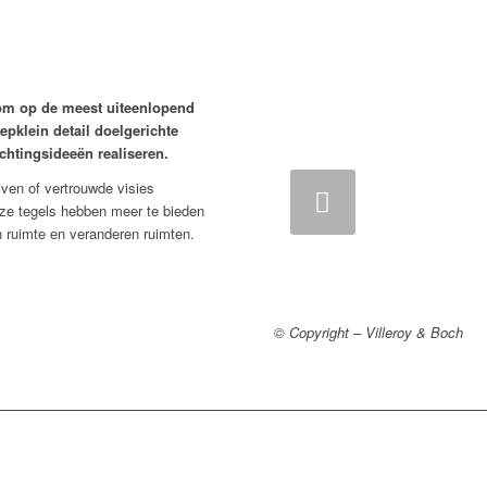
at om op de meest uiteenlopend
iepklein detail doelgerichte
ichtingsideeën realiseren.
iven of vertrouwde visies
Vorige
Vol
ze tegels hebben meer te bieden
en ruimte en veranderen ruimten.
© Copyright – Villeroy & Boch