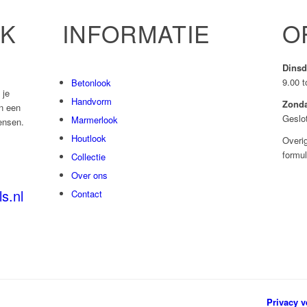
NK
INFORMATIE
O
Dinsd
9.00 t
Betonlook
 je
Handvorm
Zond
n een
Geslo
Marmerlook
ensen.
Houtlook
Overig
formul
Collectie
Over ons
s.nl
Contact
Privacy v