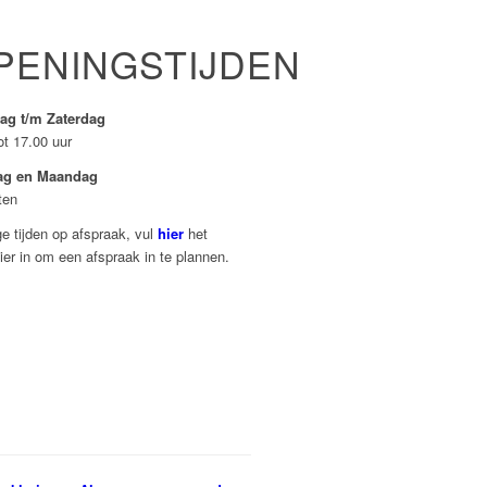
PENINGSTIJDEN
ag t/m Zaterdag
ot 17.00 uur
ag en Maandag
ten
e tijden op afspraak, vul
hier
het
ier in om een afspraak in te plannen.