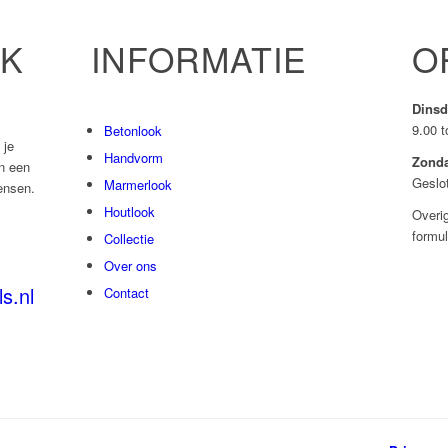
NK
INFORMATIE
O
Dinsd
9.00 t
Betonlook
 je
Handvorm
Zond
n een
Geslo
Marmerlook
ensen.
Houtlook
Overig
formul
Collectie
Over ons
s.nl
Contact